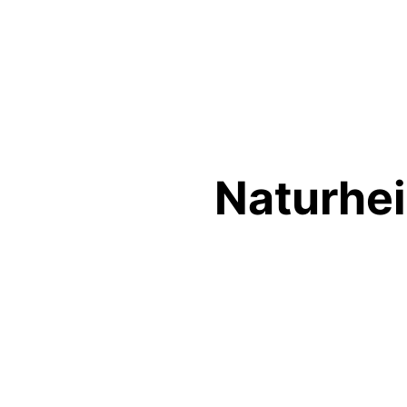
Naturhei
Magensäuretest
←
Vorheriger Medien